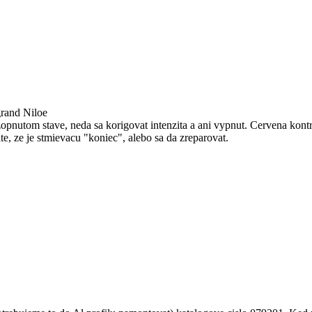
grand Niloe
zopnutom stave, neda sa korigovat intenzita a ani vypnut. Cervena ko
, ze je stmievacu "koniec", alebo sa da zreparovat.