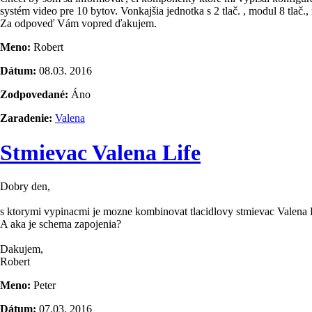
systém video pre 10 bytov. Vonkajšia jednotka s 2 tlač. , modul 8 tlač.,
Za odpoveď Vám vopred ďakujem.
Meno:
Robert
Dátum:
08.03. 2016
Zodpovedané:
Áno
Zaradenie:
Valena
Stmievac Valena Life
Dobry den,
s ktorymi vypinacmi je mozne kombinovat tlacidlovy stmievac Valena 
A aka je schema zapojenia?
Dakujem,
Robert
Meno:
Peter
Dátum:
07.03. 2016