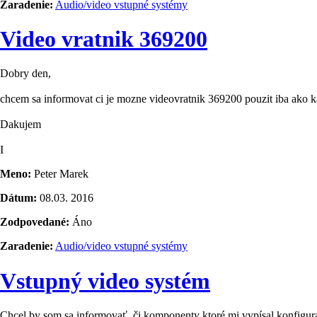
Zaradenie:
Audio/video vstupné systémy
Video vratnik 369200
Dobry den,
chcem sa informovat ci je mozne videovratnik 369200 pouzit iba ako 
Dakujem
I
Meno:
Peter Marek
Dátum:
08.03. 2016
Zodpovedané:
Áno
Zaradenie:
Audio/video vstupné systémy
Vstupný video systém
Chcel by som sa informovať, či komponenty ktoré mi vypísal konfigurá