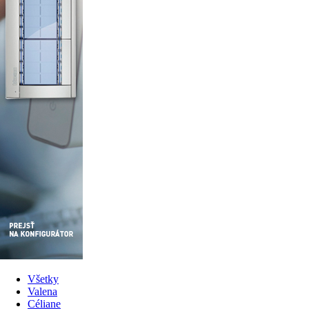
Všetky
Valena
Céliane