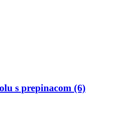
olu s prepinacom (6)