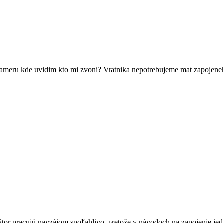
kameru kde uvidim kto mi zvoni? Vratnika nepotrebujeme mat zapojene
tor pracujú navzájom spoľahlivo, pretože v návodoch na zapojenie jedn