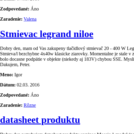
Zodpovedané:
Áno
Zaradenie:
Valena
Stmievac legrand niloe
Dobry den, mam od Vas zakupeny tlačidlový stmievač 20 ­- 400 W Le
Stmieva/l bezchybne 4x40w klasicke ziarovky. Momentalne je stale v 
bolo docasne podpätie v objekte (niekedy aj 183V) chybou SSE. Myslite
Dakujem, Peter.
Meno:
Igor
Dátum:
02.03. 2016
Zodpovedané:
Áno
Zaradenie:
Rôzne
datasheet produktu