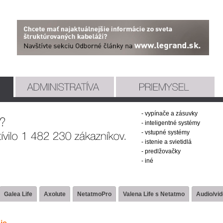
- vypínače a zásuvky
- inteligentné systémy
- vstupné systémy
- istenie a svietidlá
- predlžovačky
- iné
Galea Life
Axolute
NetatmoPro
Valena Life s Netatmo
Audio/vi