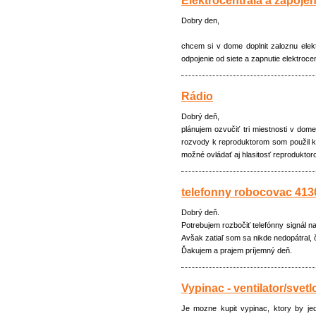
Elektrocentrala a zapojen
Dobry den,
chcem si v dome doplnit zaloznu elekt
odpojenie od siete a zapnutie elektroc
Rádio
Dobrý deň,
plánujem ozvučiť tri miestnosti v dom
rozvody k reproduktorom som použil kla
možné ovládať aj hlasitosť reprodukto
telefonny robocovac 413
Dobrý deň.
Potrebujem rozbočiť telefónny signál n
Avšak zatiaľ som sa nikde nedopátral, č
Ďakujem a prajem príjemný deň.
Vypinac - ventilator/svetl
Je mozne kupit vypinac, ktory by jed