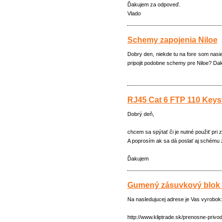
Ďakujem za odpoveď.
Vlado
Schemy zapojenia Niloe
Dobry den, niekde tu na fore som nasi
pripojit podobne schemy pre Niloe? Da
RJ45 Cat 6 FTP 110 Keys
Dobrý deň,
chcem sa spýtať či je nutné použiť pri z
A poprosím ak sa dá poslať aj schému z
Ďakujem
Gumený zásuvkový blok 2-
Na nasledujucej adrese je Vas vyrobok
http://www.kliptrade.sk/prenosne-pri