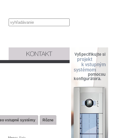
deo vstupné systémy
Rôzne
Meno:
Palo