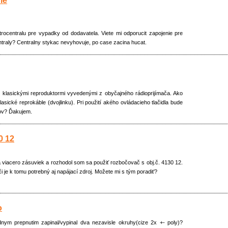
ie
rocentralu pre vypadky od dodavatela. Viete mi odporucit zapojenie pre
entraly? Centralny stykac nevyhovuje, po case zacina hucat.
e klasickými reproduktormi vyvedenými z obyčajného rádioprijímača. Ako
sické reprokáble (dvojlinku). Pri použití akého ovládacieho tlačidla bude
rov? Ďakujem.
0 12
a viacero zásuviek a rozhodol som sa použiť rozbočovač s obj.č. 4130 12.
i je k tomu potrebný aj napájací zdroj. Možete mi s tým poradiť?
o
nym prepnutim zapinal/vypinal dva nezavisle okruhy(cize 2x +- poly)?