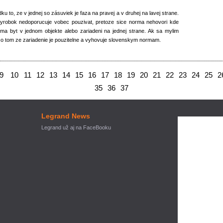
ku to, ze v jednej so zásuviek je faza na pravej a v druhej na lavej strane.
yrobok nedoporucuje vobec pouzivat, pretoze sice norma nehovori kde
 ma byt v jednom objekte alebo zariadeni na jednej strane. Ak sa mylim
z o tom ze zariadenie je pouzitelne a vyhovuje slovenskym normam.
9
10
11
12
13
14
15
16
17
18
19
20
21
22
23
24
25
2
35
36
37
Legrand News
Legrand už aj na FaceBooku