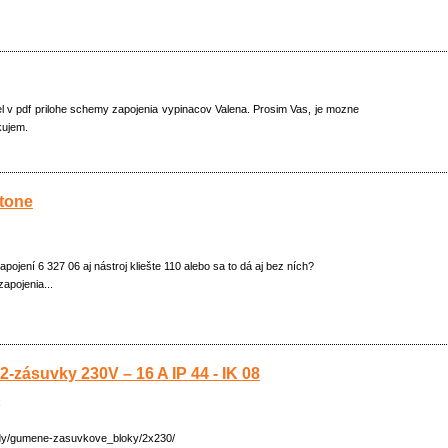
el v pdf prilohe schemy zapojenia vypinacov Valena. Prosim Vas, je mozne
kujem.
tone
apojení 6 327 06 aj nástroj kliešte 110 alebo sa to dá aj bez ních?
apojenia...
zásuvky 230V – 16 A IP 44 - IK 08
:
vody/gumene-zasuvkove_bloky/2x230/