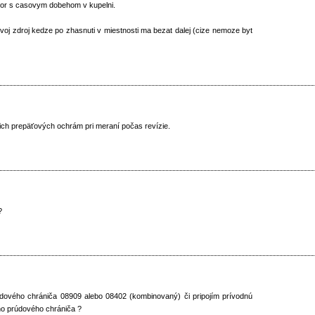
lator s casovym dobehom v kupelni.
 svoj zdroj kedze po zhasnuti v miestnosti ma bezat dalej (cize nemoze byt
ch prepäťových ochrám pri meraní počas revízie.
?
rúdového chrániča 08909 alebo 08402 (kombinovaný) či pripojím prívodnú
ho prúdového chrániča ?