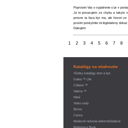
Poprosim Vas o vyjadrenie ci je v poriad
Ja to povazujem za chybu a takyto v
presne ta faza byt ma, ale hovori ze
prosim poskytnite mi legislativny doka
Dakujem
1
2
3
4
5
6
7
8
Katalógy na stiahnutie
Všetky katalógy dom a byt
Galea ™ Life
Céliane ™
Valena ™
Niloé
Video sady
Btcino
Cariva
Moderné riešenia elektroinštalácie
Reference Book