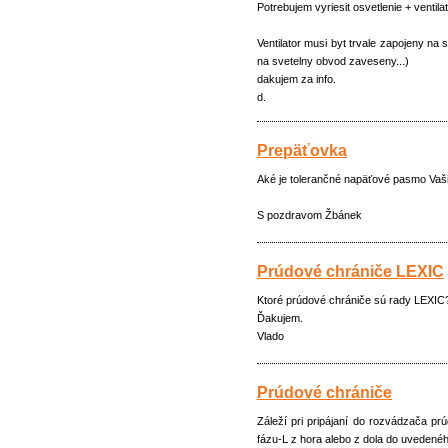
Potrebujem vyriesit osvetlenie + venti
Ventilator musi byt trvale zapojeny na
na svetelny obvod zaveseny...)
dakujem za info.
d.
Prepäťovka
Aké je tolerančné napäťové pasmo Vaši
S pozdravom Žbánek
Prúdové chrániče LEXIC
Ktoré prúdové chrániče sú rady LEXIC
Ďakujem.
Vlado
Prúdové chrániče
Záleží pri pripájaní do rozvádzača p
fázu-L z hora alebo z dola do uvedené