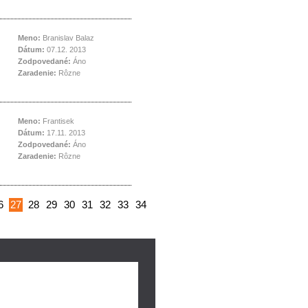
Meno:
Branislav Balaz
Dátum:
07.12. 2013
Zodpovedané:
Áno
Zaradenie:
Rôzne
Meno:
Frantisek
Dátum:
17.11. 2013
Zodpovedané:
Áno
Zaradenie:
Rôzne
6
27
28
29
30
31
32
33
34