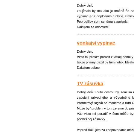
Dobrý deň,
zaujímalo by ma ako je možné čo naj
vypínač-e/ s doplnením funkcie stmieva
Poprosil by som schému zapojenia.
Ďakujem za odpoveď.
vonkajsi vypinac
Dobry den,
Viete mi prosim poradit z Vasej ponuky
takze priamy dazd by tam nebol. Idealne
Dakujem pekne
TV zásuvka
Dobrý deň. Touto cestou by som sa r
zapojení prívodného a vývodného 
internetový signál na modeme a rutri 
Môže byť problém v tom že sme do prie
Vás viete mi poradiť v čom môže byť
priebežnej zásuvky.
Vopred ďakujem za zodpovedanie otáz