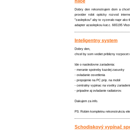
niloe
Dobry den rekonstrujem dom a chcel
provider robit opticky rozvod inter
"zaslepkou" aby to vyzeralo napr ako tl
adapter azaslepkou kat.c. 665195 Vlo
Inteligentny system
Dobry den,
chcel by som vediet priblizny rozpoce
Ide o nasledovne zariadenia:
- meranie spotreby kazdej zasuvky
- ovladanie osvetlenia
- prepojenie na PC prip. na mobil
- centralny vypinac na vsetky zariaden
- pripadne aj ovladanie radiatorov.
Dakujem za info.
PS: Robim kompletnu rekonstrukciu elek
Schodiskový vypínač sp