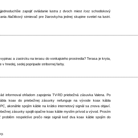
jednoduchšie zapojiť ovládanie lustra z dvoch miest /cez schodiskový
nia /tlačitkový stmievač pre žiarovky/na jednej skupine svetiel na lustri.
 vypinac a zastrcku na terasu do vonkajsieho prostredia? Terasa je kryta,
 v hnedej, sedej popripade stribornej farby.
ád informoval ohľadom zapojenia TV-RD priebežná zásuvka Valena. Po
kábla koax do priebežnej zásuvky nefunguje na vývode koax kábla
UPC, akonáhle spojím káble na krátko internetový signál sa znova objaví.
bežnej zásuvky spojili opačne koax káble myslím prívod a vývod. Prosím
 problém respektíve prečo nieje signál keď dva koax káble spojím do
ky.