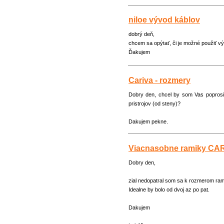
niloe vývod káblov
dobrý deň,
chcem sa opýtať, či je možné použiť výv
Ďakujem
Cariva - rozmery
Dobry den, chcel by som Vas poprosit
pristrojov (od steny)?
Dakujem pekne.
Viacnasobne ramiky CA
Dobry den,
zial nedopatral som sa k rozmerom rami
Idealne by bolo od dvoj az po pat.
Dakujem