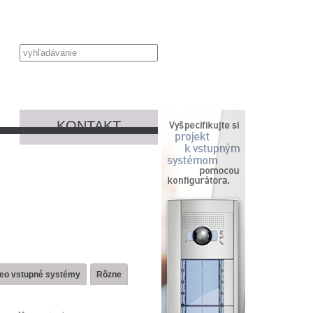
KONTAKT
deo vstupné systémy
Rôzne