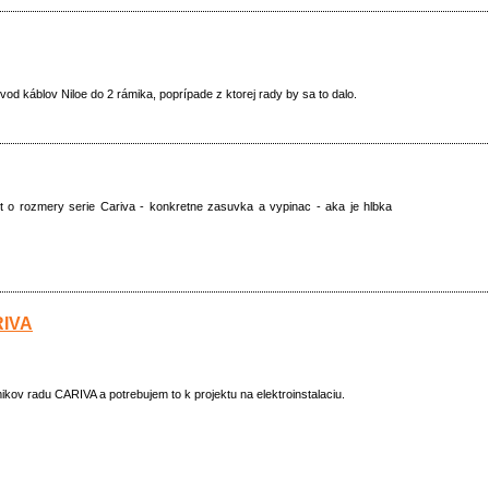
od káblov Niloe do 2 rámika, poprípade z ktorej rady by sa to dalo.
 o rozmery serie Cariva - konkretne zasuvka a vypinac - aka je hlbka
RIVA
kov radu CARIVA a potrebujem to k projektu na elektroinstalaciu.