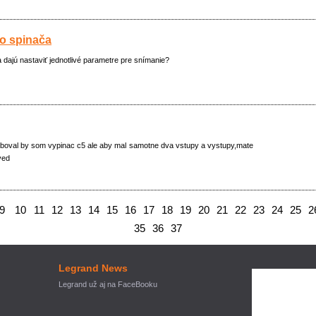
o spinača
dajú nastaviť jednotlivé parametre pre snímanie?
oval by som vypinac c5 ale aby mal samotne dva vstupy a vystupy,mate
ved
9
10
11
12
13
14
15
16
17
18
19
20
21
22
23
24
25
2
35
36
37
Legrand News
Legrand už aj na FaceBooku