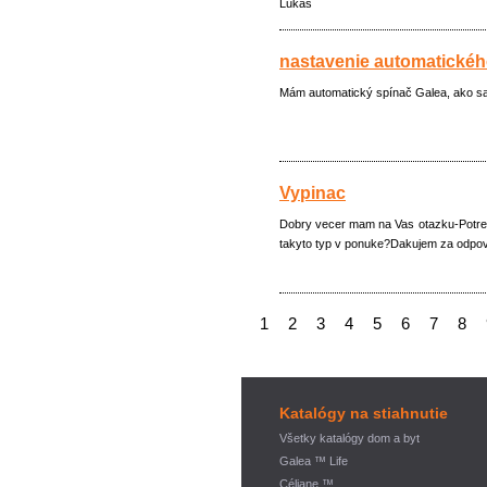
Lukáš
nastavenie automatickéh
Mám automatický spínač Galea, ako sa 
Vypinac
Dobry vecer mam na Vas otazku-Potreb
takyto typ v ponuke?Dakujem za odpo
1
2
3
4
5
6
7
8
Katalógy na stiahnutie
Všetky katalógy dom a byt
Galea ™ Life
Céliane ™