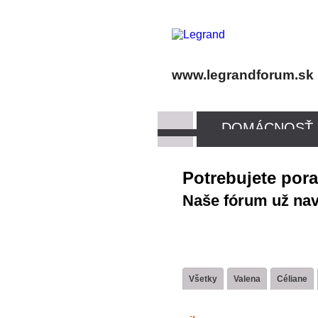
www.legrandforum.sk
DOMÁCNOSŤ
Potrebujete por
Naše fórum už navš
Všetky
Valena
Céliane