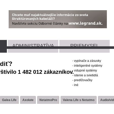
ADMINISTRATÍVA
PRIEMYSEL
- vypínače a zásuvky
adiť?
- inteligentné systémy
tívilo 1 482 012 zákazníkov.
- vstupné systémy
- istenie a svietidlá
- predlžovačky
- iné
Galea Life
Axolute
NetatmoPro
Valena Life s Netatmo
Audio/vi