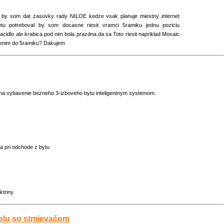
 by som dat zasuvky rady NILOE kedze vsak planuje miestny internet
netu potreboval by som docasne riesit vramci 5ramiku jednu poziciu
acidlo ale krabica pod nim bola prazdna da sa Toto riesit napriklad Mosaic
zenim do 5ramiku? Dakujem
t na vybavenie bezneho 3-izboveho bytu inteligentnym systemom.
ia pri odchode z bytu
triny.
olu so stmievačom