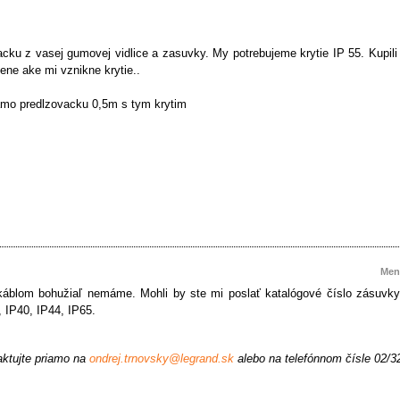
cku z vasej gumovej vidlice a zasuvky. My potrebujeme krytie IP 55. Kupil
dene ake mi vznikne krytie..
iamo predlzovacku 0,5m s tym krytim
Men
blom bohužiaľ nemáme. Mohli by ste mi poslať katalógové číslo zásuvky a v
 IP40, IP44, IP65.
aktujte priamo na
ondrej.trnovsky@legrand.sk
alebo na telefónnom čísle 02/3