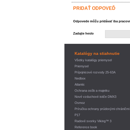
PRIDAŤ ODPOVEĎ
Odpovede môžu pridávať iba pracovní
Zadajte heslo
Katalógy na stiahnutie
Všetky katalógy priemysel
Priemysel
Prípojnicové rozvody 25-63A
Nedbox
Atlantic
Ochrana osôb a majetku
Nové vzduchové ističe DMX3
Osmoz
Príručka ochrany prúdovými chráničmi
P17
Radové svorky Viking™ 3
Reference book