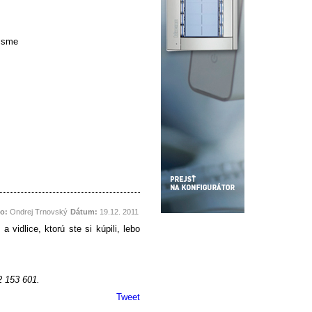
i sme
o:
Ondrej Trnovský
Dátum:
19.12. 2011
idlice, ktorú ste si kúpili, lebo
2 153 601.
Tweet