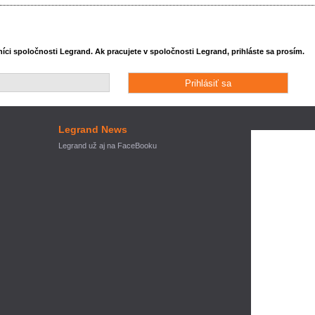
ci spoločnosti Legrand. Ak pracujete v spoločnosti Legrand, prihláste sa prosím.
Legrand News
Legrand už aj na FaceBooku