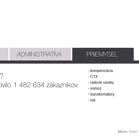
- kompenzácia
- CTX
- radové svorky
- osmoz
- transformátory
- iné
Meno:
Peter 