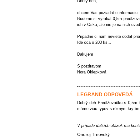
Dobry den,
chcem Vas poziadat o informaciu
Budeme si vyrabat 0,5m predlzova
ich v Osku, ale nie je na nich uve
Pripadne ci nam neviete dodat pr
Ide cca o 200 ks...
Dakujem
S pozdravom
Nora Oklepková
LEGRAND ODPOVEDÁ
Dobrý deň Predlžovačku s 0,5m ká
máme viac typov s rôznym krytím,
V prípade ďalších otázok ma kont
Ondrej Trnovský