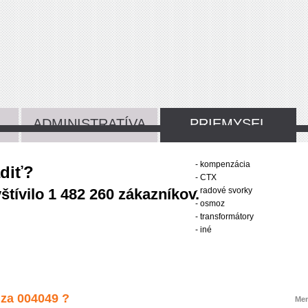
ADMINISTRATÍVA
PRIEMYSEL
- kompenzácia
adiť?
- CTX
tívilo 1 482 260 zákazníkov.
- radové svorky
- osmoz
- transformátory
- iné
 za 004049 ?
Me