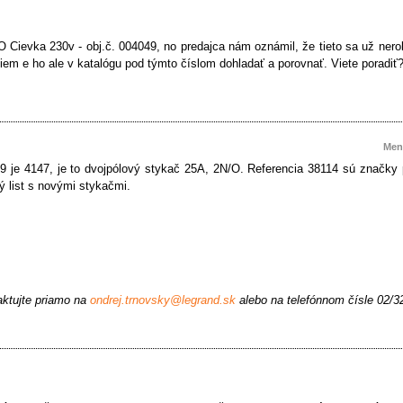
 Cievka 230v - obj.č. 004049, no predajca nám oznámil, že tieto sa už nero
iem e ho ale v katalógu pod týmto číslom dohladať a porovnať. Viete poradiť
Men
9 je 4147, je to dvojpólový stykač 25A, 2N/O. Referencia 38114 sú značky
ý list s novými stykačmi.
aktujte priamo na
ondrej.trnovsky@legrand.sk
alebo na telefónnom čísle 02/3