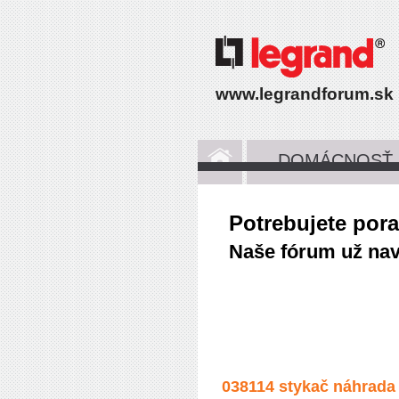
www.legrandforum.sk
DOMÁCNOSŤ
Potrebujete por
Naše fórum už navš
038114 stykač náhrada