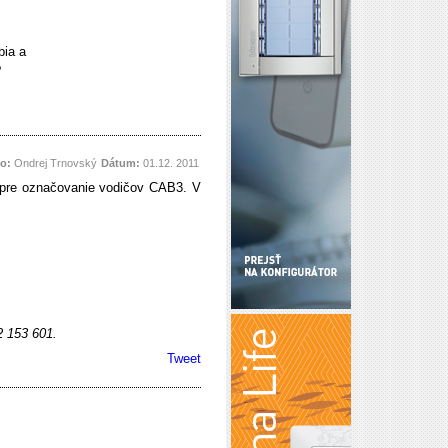
bia a
?
o:
Ondrej Trnovský
Dátum:
01.12. 2011
 pre označovanie vodičov CAB3. V
2 153 601.
Tweet