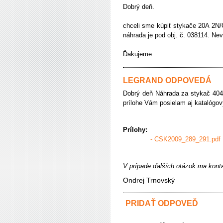
Dobrý deň.
chceli sme kúpiť stykače 20A 2N/O
náhrada je pod obj. č. 038114. Nev
Ďakujeme.
LEGRAND ODPOVEDÁ
Dobrý deň Náhrada za stykač 404
prílohe Vám posielam aj katalógov
Prílohy:
- CSK2009_289_291.pdf
V prípade ďalších otázok ma kont
Ondrej Trnovský
PRIDAŤ ODPOVEĎ