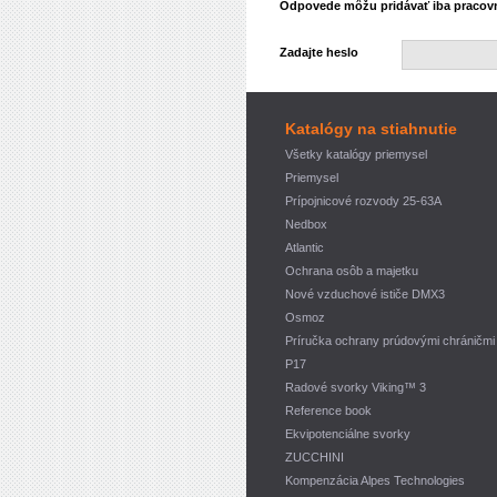
Odpovede môžu pridávať iba pracovní
Zadajte heslo
Katalógy na stiahnutie
Všetky katalógy priemysel
Priemysel
Prípojnicové rozvody 25-63A
Nedbox
Atlantic
Ochrana osôb a majetku
Nové vzduchové ističe DMX3
Osmoz
Príručka ochrany prúdovými chráničmi
P17
Radové svorky Viking™ 3
Reference book
Ekvipotenciálne svorky
ZUCCHINI
Kompenzácia Alpes Technologies