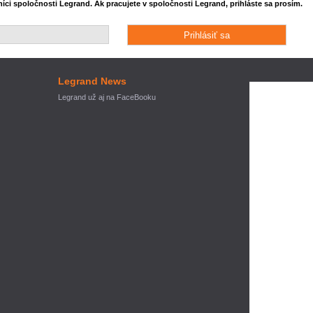
ci spoločnosti Legrand. Ak pracujete v spoločnosti Legrand, prihláste sa prosím.
Legrand News
Legrand už aj na FaceBooku