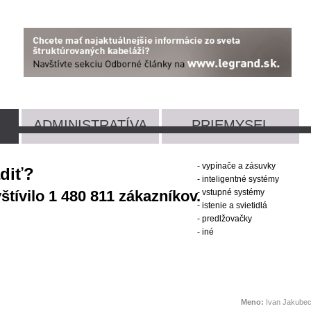
ADMINISTRATÍVA
PRIEMYSEL
- vypínače a zásuvky
adiť?
- inteligentné systémy
tívilo 1 480 811 zákazníkov.
- vstupné systémy
- istenie a svietidlá
- predlžovačky
- iné
Meno:
Ivan Jakube