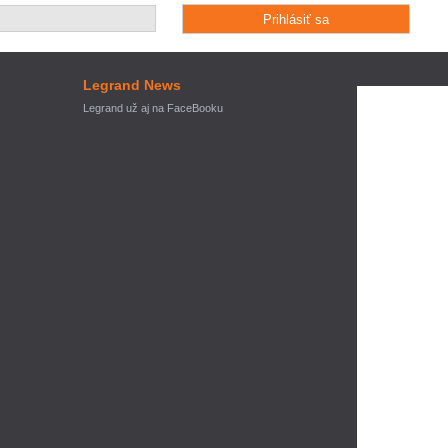
Legrand News
Legrand už aj na FaceBooku