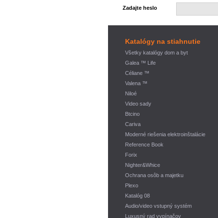
Zadajte heslo
Katalógy na stiahnutie
Všetky katalógy dom a byt
Galea ™ Life
Céliane ™
Valena ™
Niloé
Video sady
Btcino
Cariva
Moderné riešenia elektroinštalácie
Reference Book
Forix
Nighter&Whice
Ochrana osôb a majetku
Plexo
Katalóg 08
Audio/video vstupný systém
Luxusný rad vypínačov