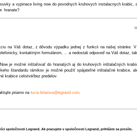
asuvky a vypinace living now do povodnych kruhovych instalacnych krabic, 
r. hranate?
M
ciu na Váš dotaz, z dôvodu výpadku jednej z funkcii na našej stránke. 
elefonicky, kontaktným formulárom, ... a nedostali odpoveď na Váš dotaz, 
ng Now je možné inštaľovať do hranatých aj do kruhových inštalačných krabí
keho štandardu rámikov je možné použiť spájateľné inštalačné krabice, al
né krabice celistvé/bez predelov.
aktujte priamo na
lucia.brlaiova@legrand.com
.
ci spoločnosti Legrand. Ak pracujete v spoločnosti Legrand, prihláste sa prosím.