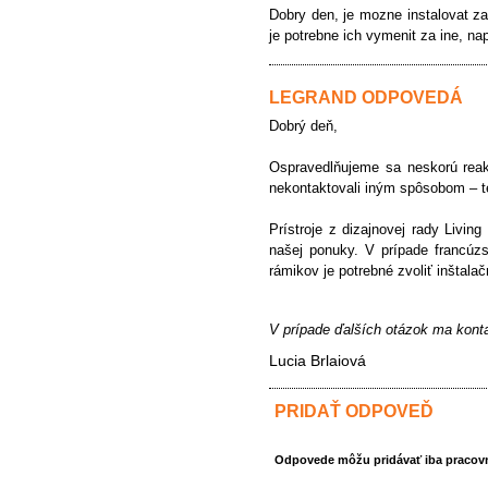
Dobry den, je mozne instalovat z
je potrebne ich vymenit za ine, nap
LEGRAND ODPOVEDÁ
Dobrý deň,
Ospravedlňujeme sa neskorú reak
nekontaktovali iným spôsobom – t
Prístroje z dizajnovej rady Livi
našej ponuky. V prípade francúzs
rámikov je potrebné zvoliť inštalač
V prípade ďalších otázok ma kont
Lucia Brlaiová
PRIDAŤ ODPOVEĎ
Odpovede môžu pridávať iba pracovní