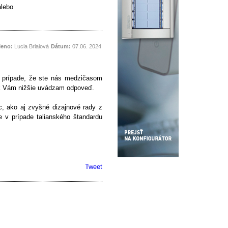
alebo
eno:
Lucia Brlaiová
Dátum:
07.06. 2024
V prípade, že ste nás medzičasom
tak Vám nižšie uvádzam odpoveď.
c, ako aj zvyšné dizajnové rady z
e v prípade talianského štandardu
Tweet