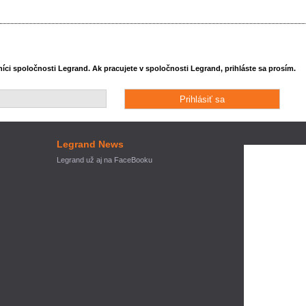
ci spoločnosti Legrand. Ak pracujete v spoločnosti Legrand, prihláste sa prosím.
Legrand News
Legrand už aj na FaceBooku