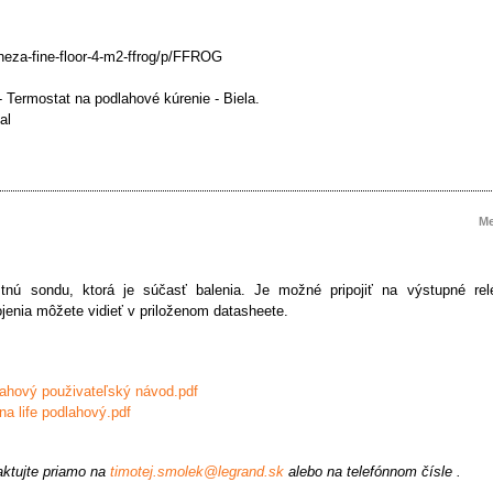
ineza-fine-floor-4-m2-ffrog/p/FFROG
- Termostat na podlahové kúrenie - Biela.
al
M
nú sondu, ktorá je súčasť balenia. Je možné pripojiť na výstupné relé
jenia môžete vidieť v priloženom datasheete.
lahový použivateľský návod.pdf
na life podlahový.pdf
aktujte priamo na
timotej.smolek@legrand.sk
alebo na telefónnom čísle .