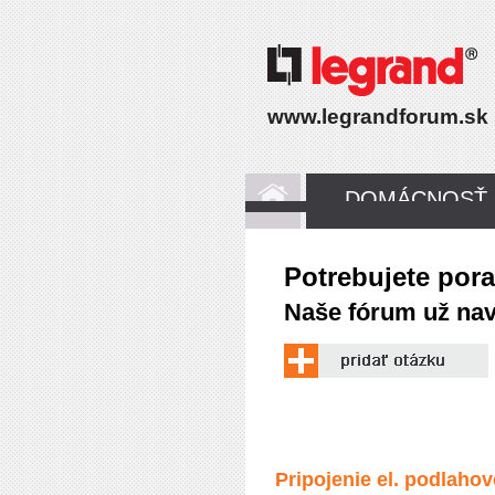
www.legrandforum.sk
DOMÁCNOSŤ
Potrebujete por
Naše fórum už navš
Pripojenie el. podlaho