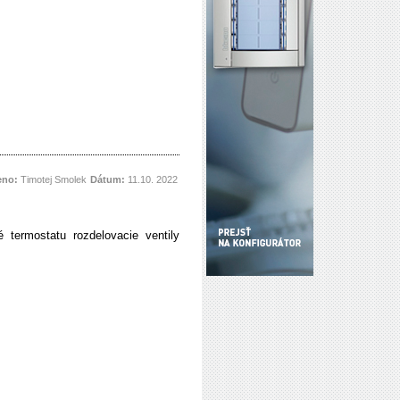
eno:
Timotej Smolek
Dátum:
11.10. 2022
 termostatu rozdelovacie ventily