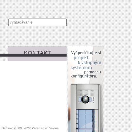
KONTAKT
r
Dátum:
20.09. 2022
Zaradenie:
Valena