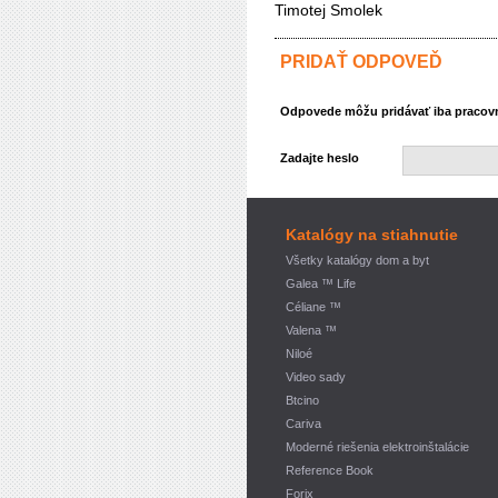
Timotej Smolek
PRIDAŤ ODPOVEĎ
Odpovede môžu pridávať iba pracovní
Zadajte heslo
Katalógy na stiahnutie
Všetky katalógy dom a byt
Galea ™ Life
Céliane ™
Valena ™
Niloé
Video sady
Btcino
Cariva
Moderné riešenia elektroinštalácie
Reference Book
Forix