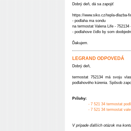
Dobrý deň, dá sa zapojiť
https://www.siko.cz/tepla-dlazba-f
- podlaha ma sondu
na termostat Valena Life - 752134 
- podlahove čidlo by som doobjedn
Ďakujem.
LEGRAND ODPOVEDÁ
Dobrý deň,
termostat 752134 má svoju vlast
podlahového kúrenia. Spôsob zapo
Prílohy:
- 7 521 34 termostat pod
- 7 521 34 termostat vale
V prípade ďalších otázok ma kont