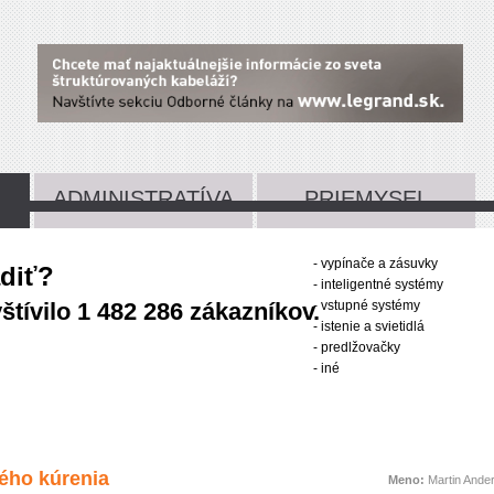
ADMINISTRATÍVA
PRIEMYSEL
- vypínače a zásuvky
adiť?
- inteligentné systémy
tívilo 1 482 286 zákazníkov.
- vstupné systémy
- istenie a svietidlá
- predlžovačky
- iné
vého kúrenia
Meno:
Martin Ande